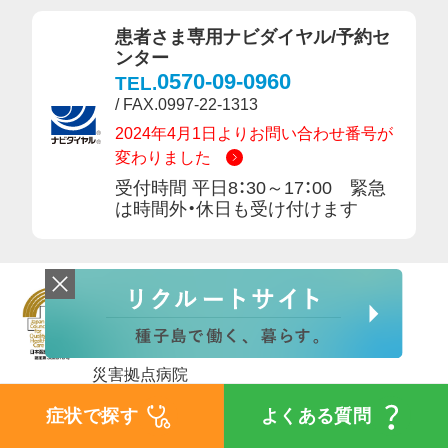
患者さま専用ナビダイヤル/予約セ
ンター
0570-09-0960
TEL.
/ FAX.0997-22-1313
2024年4月1日よりお問い合わせ番号が
変わりました
受付時間 平日8：30～17：00 緊急
は時間外・休日も受け付けます
日本医療機能評価機構認定病院
へき地医療拠点病院
二次救急指定病院
災害拠点病院
地域がん診療病院
症状で探す
よくある質問
JAXA救急指定病院