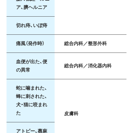
ア、臍ヘルニア
切れ痔、いぼ痔
痛風（発作時）
総合内科／整形外科
血便が出た、便
総合内科／消化器内科
の異常
蛇に噛まれた、
蜂に刺された、
犬・猫に咬まれ
た
皮膚科
アトピー、蕁麻