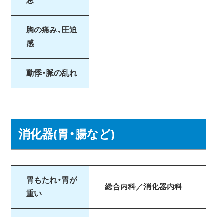
息
胸の痛み、圧迫
感
動悸・脈の乱れ
消化器(胃・腸など)
胃もたれ・胃が
総合内科／消化器内科
重い