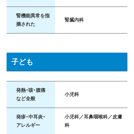
腎機能異常を指
腎臓内科
摘された
子ども
発熱・咳・腹痛
小児科
など全般
発疹・中耳炎・
小児科／耳鼻咽喉科／皮膚
アレルギー
科