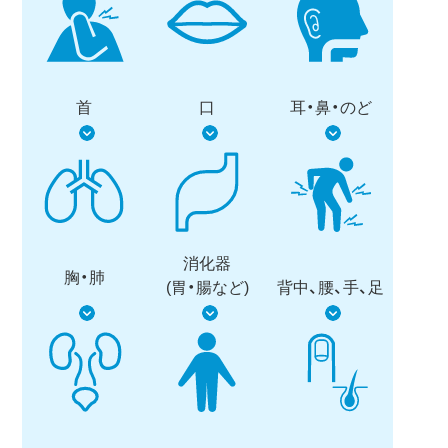
首
口
耳・鼻・のど
消化器
胸・肺
(胃・腸など)
背中、腰、手、足