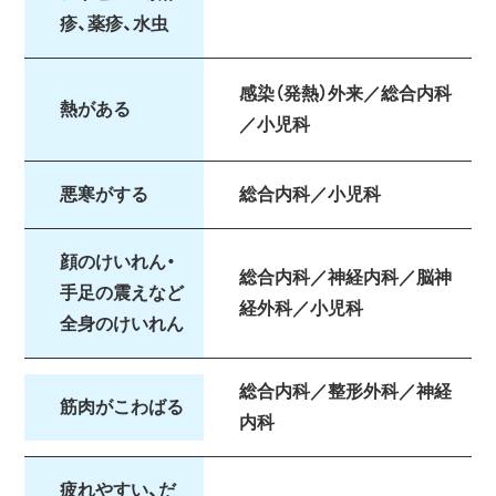
疹、薬疹、水虫
感染（発熱）外来／総合内科
熱がある
／小児科
悪寒がする
総合内科／小児科
顔のけいれん・
総合内科／神経内科／脳神
手足の震えなど
経外科／小児科
全身のけいれん
総合内科／整形外科／神経
筋肉がこわばる
内科
疲れやすい、だ