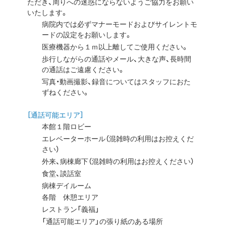
ただき、周りへの迷惑にならないようご協力をお願い
いたします。
病院内では必ずマナーモードおよびサイレントモ
ードの設定をお願いします。
医療機器から１ｍ以上離してご使用ください。
歩行しながらの通話やメール、大きな声、長時間
の通話はご遠慮ください。
写真・動画撮影、録音についてはスタッフにおた
ずねください。
［通話可能エリア］
本館１階ロビー
エレベーターホール（混雑時の利用はお控えくだ
さい）
外来、病棟廊下（混雑時の利用はお控えください）
食堂、談話室
病棟デイルーム
各階 休憩エリア
レストラン「義福」
「通話可能エリア」の張り紙のある場所