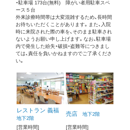
・駐車場 173台(無料) 障がい者用駐車スペ
ース５台
外来診療時間帯は大変混雑するため、長時間
お待ちいただくことがあります。また、入院
時に来院された際の車を、そのまま駐車され
ないようお願い申し上げます。なお、駐車場
内で発生した紛失・破損・盗難等につきまし
ては、責任を負いかねますのでご了承くださ
い。
レストラン 義福
売店
地下2階
地下2階
[営業時間]
[営業時間]