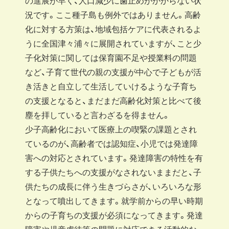
の進展が早く、人口減少に歯止めがかからない状
況です。ここ種子島も例外ではありません。高齢
化に対する方策は、地域包括ケアに代表されるよ
うに全国津々浦々に展開されていますが、こと少
子化対策に関しては保育園不足や授業料の問題
など、子育て世代の親の支援が中心で子どもが活
き活きと自立して生活していけるような子育ち
の支援となると、まだまだ高齢化対策と比べて後
塵を拝していると言わざるを得ません。
少子高齢化において医療上の喫緊の課題とされ
ているのが、高齢者では認知症、小児では発達障
害への対応とされています。発達障害の特性を有
する子供たちへの支援がなされないままだと、子
供たちの成長に伴う生きづらさが、いろいろな形
となって噴出してきます。就学前からの早い時期
からの子育ちの支援が必須になってきます。発達