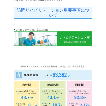
リをスムーズに提供する体制を整えています。
全国へ」
（平成27年度広報誌『飛魚』寄稿文より）
訪問リハビリテーション重要事項につ
「リハビリテーションの進化を目指した楽しい実技講
習会」
いて
（平成30年度広報誌『飛魚』寄稿文より）
●リハビリテーション室のご紹介