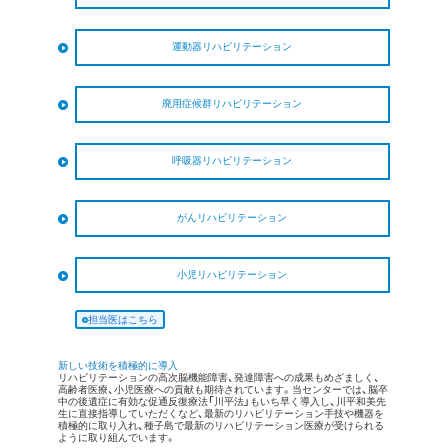
【対象疾患】
運動器リハビリテーション
【対象疾患】
【リハビリテーション内容】
廃用症候群リハビリテーション
【リハビリテーション内容】
【対象疾患】
呼吸器リハビリテーション
【対象疾患】
【リハビリテーション内容】
がんリハビリテーション
【疾患対象】
【リハビリテーション内容】
小児リハビリテーション
担当医はこちら
【疾患対象】
【リハビリテーション内容】
新しい技術を積極的に導入
リハビリテーションの高次脳機能障害、発達障害への成果もめざましく、
高齢者医療、小児医療への貢献も期待されています。当センターでは、脳卒
中の後遺症に有効な促通反復療法「川平法」もいち早く導入し、川平和美先
【リハビリテーション内容】
がんリハビリテーションについては、〈がん相談支援センター〉にご相
生に直接指導していただくなど、最新のリハビリテーション手技や機器を
談ください。
積極的に取り入れ、種子島で最新のリハビリテーション医療が受けられる
ように取り組んでいます。
小児リハビリテーションのご利用についてはこちら