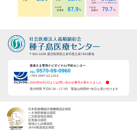
〒891-3198 鹿児島県西之表市西之表7463番地
患者さま専用ナビダイヤル/予約センター
0570-09-0960
TEL.
/ FAX.0997-22-1313
2024年4月1日よりお問い合わせ番号が変わりました
受付時間 平日8：30～17：00 緊急は時間外・休日も受け付けます
日本医療機能評価機構認定病院
へき地医療拠点病院
二次救急指定病院
災害拠点病院
地域がん診療病院
JAXA救急指定病院