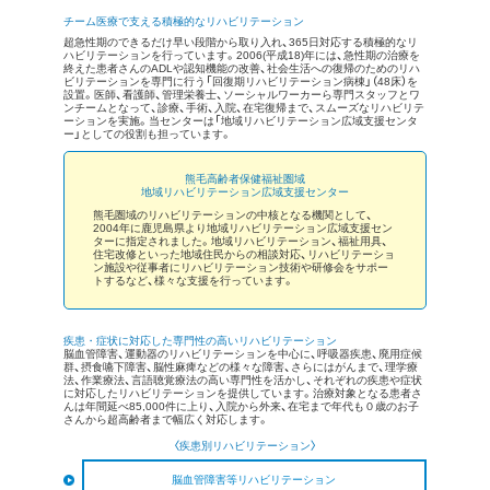
チーム医療で支える積極的なリハビリテーション
超急性期のできるだけ早い段階から取り入れ、365日対応する積極的なリ
ハビリテーションを行っています。2006(平成18)年には、急性期の治療を
終えた患者さんのADLや認知機能の改善、社会生活への復帰のためのリハ
ビリテーションを専門に行う「回復期リハビリテーション病棟」（48床）を
設置。医師、看護師、管理栄養士、ソーシャルワーカーら専門スタッフとワ
ンチームとなって、診療、手術、入院、在宅復帰まで、スムーズなリハビリテ
ーションを実施。当センターは「地域リハビリテーション広域支援センタ
ー」としての役割も担っています。
熊毛高齢者保健福祉圏域
地域リハビリテーション広域支援センター
熊毛圏域のリハビリテーションの中核となる機関として、
2004年に鹿児島県より地域リハビリテーション広域支援セン
ターに指定されました。地域リハビリテーション、福祉用具、
住宅改修といった地域住民からの相談対応、リハビリテーショ
ン施設や従事者にリハビリテーション技術や研修会をサポー
トするなど、様々な支援を行っています。
疾患・症状に対応した専門性の高いリハビリテーション
脳血管障害、運動器のリハビリテーションを中心に、呼吸器疾患、廃用症候
群、摂食嚥下障害、脳性麻痺などの様々な障害、さらにはがんまで、理学療
法、作業療法、言語聴覚療法の高い専門性を活かし、それぞれの疾患や症状
に対応したリハビリテーションを提供しています。治療対象となる患者さ
んは年間延べ85,000件に上り、入院から外来、在宅まで年代も０歳のお子
さんから超高齢者まで幅広く対応します。
〈疾患別リハビリテーション〉
脳血管障害等リハビリテーション