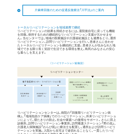
片麻痺回復のための促通反復療法「川平法」のご案内
トータルリハビリテーションを地域連携で継続
リハビリテーションの効果を持続させるには、退院後自宅に戻っても機能
を回復、保持するための継続的なリハビリテーション支援が欠かせませ
ん。当センターでは、地域の医療施設や介護福祉施設とも連携をとり、通所
リハビリテーション、訪問リハビリテーションを行い、患者さんに合わせ
たトータルリハビリテーションを継続的に支援。患者さんが住みなれた地
域でできる限り長く笑顔で生活できる環境を整え、島民のみなさんの安心
な暮らしを支えます。
リハビリテーションセンターは、病院の「回復期リハビリテーション病
棟」、「地域包括ケア病棟」でのリハビリテーション、外来リハビリテーショ
[寄稿文]
ンによって、寝たきりの防止、社会や家庭への復帰をサポート。さらに田上
診療所、訪問リハビリテーション事業所、訪問看護ステーション「野の花」、
介護老人保険施設「わらび苑」に療法士を配置し、通所および訪問リハビリ
テーションを実施。入院から在宅まで途切れることなく、一貫したリハビ
「鉄砲に倣い、種子島から革新的リハビリテーションを