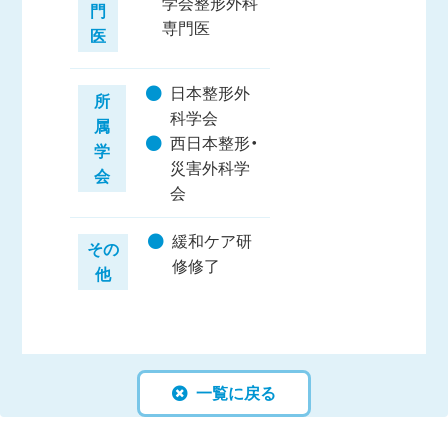
学会整形外科
門
専門医
医
日本整形外
所
科学会
属
西日本整形・
学
災害外科学
会
会
緩和ケア研
その
修修了
他
一覧に戻る