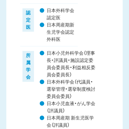
日本外科学会
認
認定医
定
日本周産期新
医
生児学会認定
外科医
日本小児外科学会（理事
所
長・評議員・施設認定委
属
員会委員長・利益相反委
学
員会委員長）
会
日本外科学会（代議員・
選挙管理・選挙制度検討
委員会委員）
日本小児血液・がん学会
（評議員）
日本周産期 新生児医学
会（評議員）