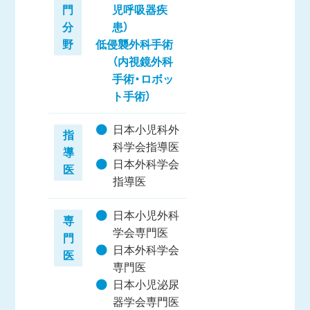
門
児呼吸器疾
分
患）
野
低侵襲外科手術
（内視鏡外科
手術・ロボッ
ト手術）
日本小児科外
指
科学会指導医
導
日本外科学会
医
指導医
日本小児外科
専
学会専門医
門
日本外科学会
医
専門医
日本小児泌尿
器学会専門医