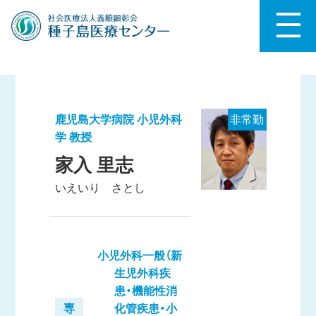
鹿児島大学病院 小児外科
非常勤
学 教授
家入 里志
いえいり さとし
小児外科一般（新
生児外科疾
患・機能性消
専
化管疾患・小