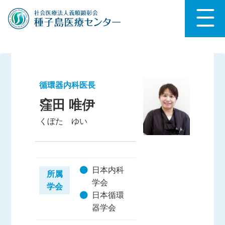
循環器内科医長
窪田 唯伊
くぼた ゆい
日本内科
所属
学会
学会
日本循環
器学会