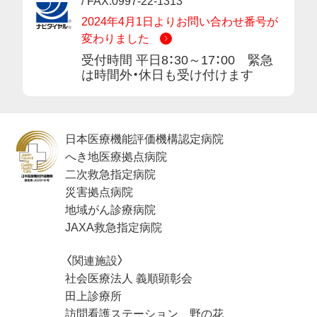
/ FAX.0997-22-1313
2024年4月1日よりお問い合わせ番号が
変わりました
受付時間 平日8：30～17：00 緊急
は時間外・休日も受け付けます
日本医療機能評価機構認定病院
へき地医療拠点病院
二次救急指定病院
災害拠点病院
地域がん診療病院
JAXA救急指定病院
〈関連施設〉
社会医療法人 義順顕彰会
田上診療所
訪問看護ステーション 野の花