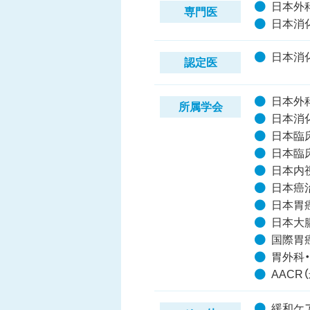
日本外
専門医
日本消
日本消
認定医
日本外
所属学会
日本消
日本臨
日本臨
日本内
日本癌
日本胃
日本大
国際胃
胃外科
AACR（
緩和ケ