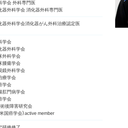
科学会 外科専門医
化器外科学会 消化器外科専門医
化器外科学会消化器がん外科治療認定医
科学会
化器外科学会
床外科学会
床腫瘍学会
視鏡外科学会
治療学会
癌学会
腸肛門病学会
癌学会
・術後障害研究会
米国癌学会）active member
ア研修修了