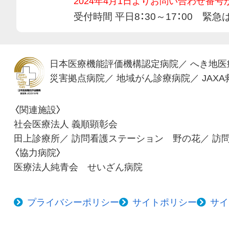
2024年4月1日よりお問い合わせ番
受付時間 平日8：30～17：00 
日本医療機能評価機構認定病院
／
へき地医
災害拠点病院
／
地域がん診療病院
／
JAX
〈関連施設〉
社会医療法人 義順顕彰会
田上診療所
／
訪問看護ステーション 野の花
／
訪問
〈協力病院〉
医療法人純青会 せいざん病院
プライバシーポリシー
サイトポリシー
サイ