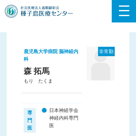
鹿児島大学病院 脳神経内
非常勤
科
森 拓馬
もり たくま
日本神経学会
専
神経内科専門
門
医
医