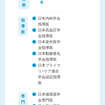
全
野
日本内科学会
指
指導医
導
日本高血圧学
医
会指導医
日本老年医学
会指導医
日本動脈硬化
学会指導医
日本プライマ
リ・ケア連合
学会認定指導
医
日本循環器学
専
会専門医
門