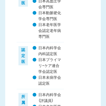
日本高血圧学
医
会専門医
日本動脈硬化
学会専門医
日本老年医学
会認定老年病
専門医
日本内科学会
認
内科認定医
定
日本プライマ
医
リ・ケア連合
学会認定医
日本未病学会
認定医
日本内科学会
所
（評議員）
属