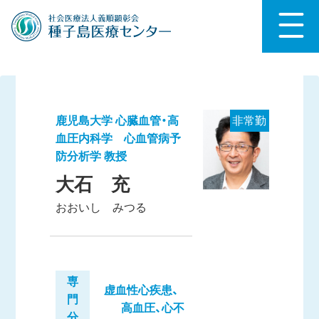
鹿児島大学 心臓血管・高
非常勤
血圧内科学 心血管病予
防分析学 教授
大石 充
おおいし みつる
専
虚血性心疾患、
門
高血圧、心不
分