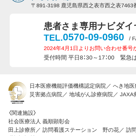
〒891-3198 鹿児島県西之表市西之表7463
患者さま専用ナビダイ
0570-09-0960
TEL.
/ 
2024年4月1日よりお問い合わせ番
受付時間 平日8：30～17：00 
日本医療機能評価機構認定病院
／
へき地医
災害拠点病院
／
地域がん診療病院
／
JAX
〈関連施設〉
社会医療法人 義順顕彰会
田上診療所
／
訪問看護ステーション 野の花
／
訪問