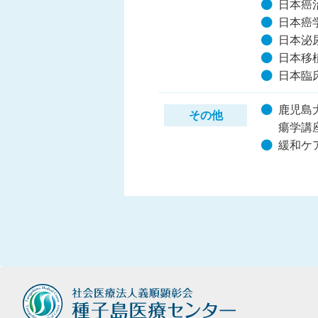
日本癌
日本癌
日本泌
日本移
日本臨
鹿児島
その他
瘍学講
緩和ケ