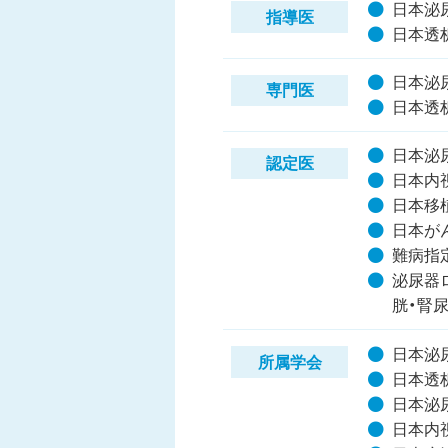
日本泌
指導医
日本透
日本泌
専門医
日本透
日本泌
認定医
日本内
日本移
日本が
難病指
泌尿器
胱・腎尿
日本泌
所属学会
日本透
日本泌
日本内