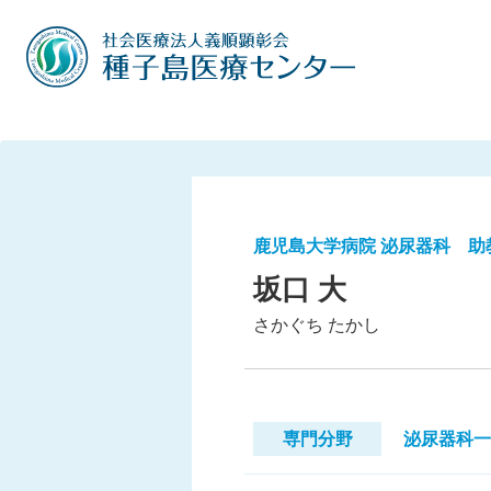
鹿児島大学病院 泌尿器科 助
坂口 大
さかぐち たかし
専門分野
泌尿器科