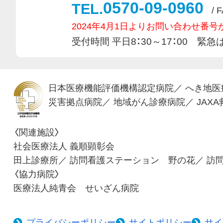
0570-09-0960
TEL.
/ 
2024年4月1日よりお問い合わせ番
受付時間 平日8：30～17：00 
日本医療機能評価機構認定病院
／
へき地医
災害拠点病院
／
地域がん診療病院
／
JAX
〈関連施設〉
社会医療法人 義順顕彰会
田上診療所
／
訪問看護ステーション 野の花
／
訪問
〈協力病院〉
医療法人純青会 せいざん病院
プライバシーポリシー
サイトポリシー
サイ