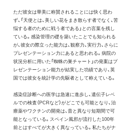
ただ彼女は華美に称賛されることには快く思わ
ず、「天使とは、美しい花をまき散らす者でなく、苦
悩する者のために戦う者である」との言葉を残し
ている。感染管理の礎を築いたことでも知られる
が、彼女の際立った能力は、観察力、実行力、さらに
プレゼンテーション力にあると思われる。病院の
状況分析に用いた「蜘蛛の巣チャート」の発案はプ
レゼンテーション能力が結実した功績であり、英
国では彼女を統計学の先駆者として称えている。
感染症診断への医学は急速に進歩し、遺伝子レベ
ルでの検査（PCRなど）がどこでも可能となり、治
療薬やワクチンの開発は、昔と異なり短期間で可
能となっている。スペイン風邪が流行した100年
前とはすべてが大きく異なっている。私たちがナ