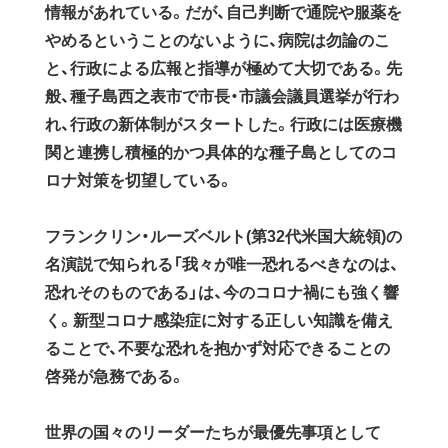
情報があれている。だが、自己判断で通院や服薬を
やめるということのないように、病院は勿論のこ
と、行政による広報と指導が極めて大切である。先
般、種子島西之表市で市長・市議会議員選挙が行わ
れ、行政の新体制がスタートした。行政には医療機
関と連携し積極的かつ具体的な種子島としてのコ
ロナ対策を切望している。
フランクリン・ルーズベルト(第32代米国大統領)の
名演説で知られる「我々が唯一恐れるべきなのは、
恐れそのものである」は、今のコロナ禍にも強く響
く。新型コロナ感染症に対する正しい知識を備え
ることで、不要な恐れを抱かず対応できることの
啓発が急務である。
世界の国々のリーダーたちが最優先事項として