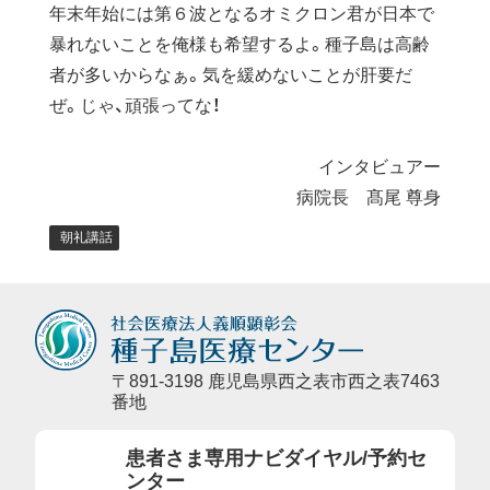
年末年始には第６波となるオミクロン君が日本で
暴れないことを俺様も希望するよ。種子島は高齢
者が多いからなぁ。気を緩めないことが肝要だ
ぜ。じゃ、頑張ってな！
インタビュアー
病院長 髙尾 尊身
朝礼講話
〒891-3198 鹿児島県西之表市西之表7463
番地
患者さま専用ナビダイヤル/予約セ
ンター