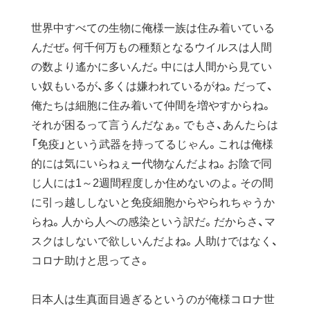
世界中すべての生物に俺様一族は住み着いている
んだぜ。何千何万もの種類となるウイルスは人間
の数より遙かに多いんだ。中には人間から見てい
い奴もいるが、多くは嫌われているがね。だって、
俺たちは細胞に住み着いて仲間を増やすからね。
それが困るって言うんだなぁ。でもさ、あんたらは
「免疫」という武器を持ってるじゃん。これは俺様
的には気にいらねぇー代物なんだよね。お陰で同
じ人には1～2週間程度しか住めないのよ。その間
に引っ越ししないと免疫細胞からやられちゃうか
らね。人から人への感染という訳だ。だからさ、マ
スクはしないで欲しいんだよね。人助けではなく、
コロナ助けと思ってさ。
日本人は生真面目過ぎるというのが俺様コロナ世