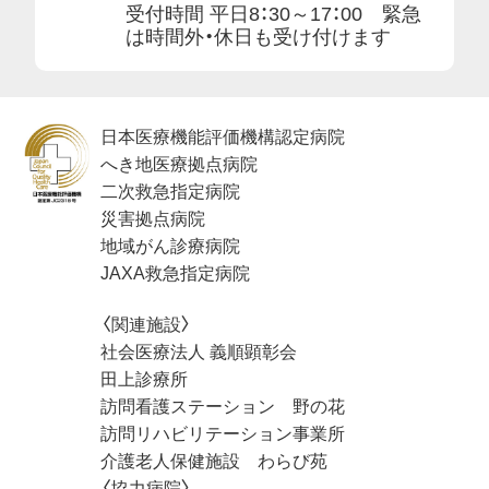
受付時間 平日8：30～17：00 緊急
は時間外・休日も受け付けます
日本医療機能評価機構認定病院
へき地医療拠点病院
二次救急指定病院
災害拠点病院
地域がん診療病院
JAXA救急指定病院
〈関連施設〉
社会医療法人 義順顕彰会
田上診療所
訪問看護ステーション 野の花
訪問リハビリテーション事業所
介護老人保健施設 わらび苑
〈協力病院〉