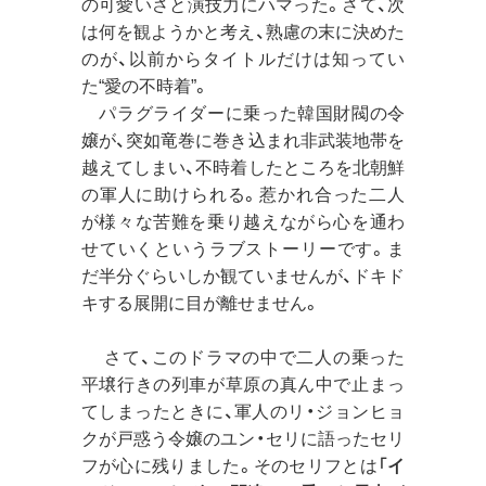
の可愛いさと演技力にハマった。さて、次
は何を観ようかと考え、熟慮の末に決めた
のが、以前からタイトルだけは知ってい
た“愛の不時着”。
パラグライダーに乗った韓国財閥の令
嬢が、突如竜巻に巻き込まれ非武装地帯を
越えてしまい、不時着したところを北朝鮮
の軍人に助けられる。惹かれ合った二人
が様々な苦難を乗り越えながら心を通わ
せていくというラブストーリーです。ま
だ半分ぐらいしか観ていませんが、ドキド
キする展開に目が離せません。
さて、このドラマの中で二人の乗った
平壌行きの列車が草原の真ん中で止まっ
てしまったときに、軍人のリ・ジョンヒョ
クが戸惑う令嬢のユン・セリに語ったセリ
フが心に残りました。そのセリフとは「
イ